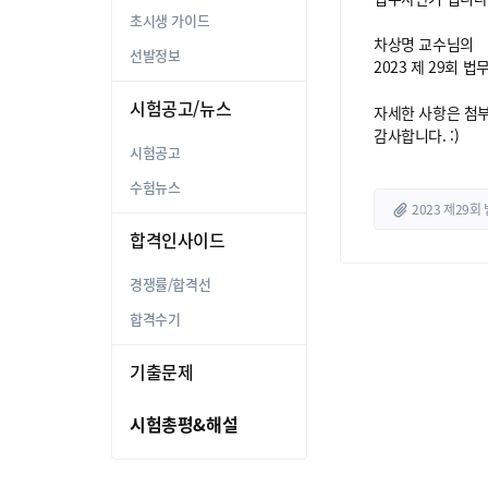
초시생 가이드
차상명 교수님의
선발정보
2023 제 29회 
시험공고/뉴스
자세한 사항은 첨
감사합니다. :)
시험공고
수험뉴스
2023 제29회
합격인사이드
경쟁률/합격선
합격수기
기출문제
시험총평&해설