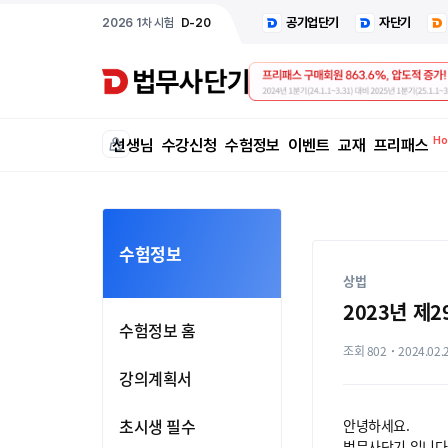
공기업단기
자단기
2026 1차 시험
D-20
선생님
수강신청
수험정보
이벤트
교재
프리패스
수험정보
상법
2023년 제
수험정보 홈
조회 802
2024.02.
강의계획서
초시생 필수
안녕하세요.
법무사단기 입니다