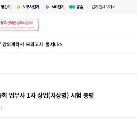
영단기
노무사단기
MD단기
공숲
단기 전체보기
강의계획서
모의고사
풀서비스
29회 법무사 1차 상법(차상명) 시험 총평
27
.