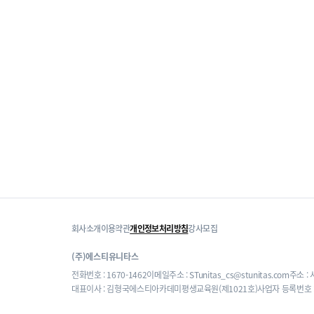
회사소개
이용약관
개인정보처리방침
강사모집
(주)에스티유니타스
전화번호 : 1670-1462
이메일주소 : STunitas_cs@stunitas.com
주소 :
대표이사 : 김형국
에스티아카데미평생교육원(제1021호)
사업자 등록번호 : 