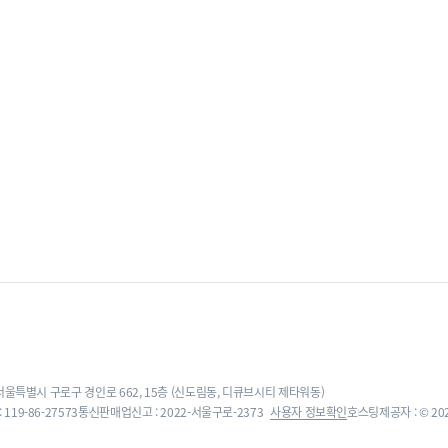
 서울특별시 구로구 경인로 662, 15층 (신도림동, 디큐브시티 제타워동)
119-86-27573
통신판매업신고 : 2022-서울구로-2373
사용자 정보확인
호스팅제공자 : © 2022,