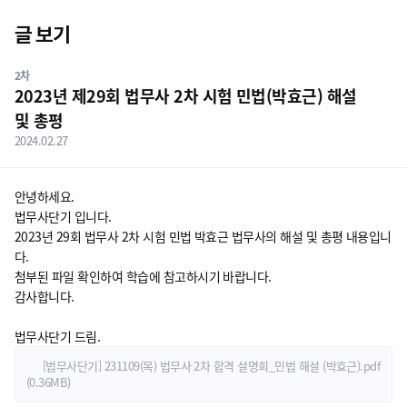
닫기
글 보기
게시판 상세 내용
2차
2023년 제29회 법무사 2차 시험 민법(박효근) 해설
및 총평
2024.02.27
안녕하세요.
법무사단기 입니다.
2023년 29회 법무사 2차 시험 민법 박효근 법무사의 해설 및 총평 내용입니
다.
첨부된 파일 확인하여 학습에 참고하시기 바랍니다.
감사합니다.
법무사단기 드림.
[법무사단기] 231109(목) 법무사 2차 합격 설명회_민법 해설 (박효근).pdf
(0.36MB)