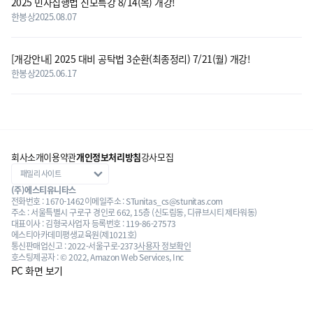
2025 민사집행법 진모특강 8/14(목) 개강!
한봉상
2025.08.07
[개강안내] 2025 대비 공탁법 3순환(최종정리) 7/21(월) 개강!
한봉상
2025.06.17
회사소개
이용약관
개인정보처리방침
강사모집
(주)에스티유니타스
전화번호 : 1670-1462
이메일주소 : STunitas_cs@stunitas.com
주소 : 서울특별시 구로구 경인로 662, 15층 (신도림동, 디큐브시티 제타워동)
대표이사 : 김형국
사업자 등록번호 : 119-86-27573
에스티아카데미평생교육원(제1021호)
통신판매업신고 : 2022-서울구로-2373
사용자 정보확인
호스팅제공자 : © 2022, Amazon Web Services, Inc
PC 화면 보기