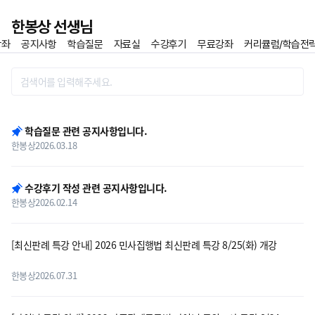
이전
한봉상 선생님
강좌
공지사항
학습질문
자료실
수강후기
무료강좌
커리큘럼/학습전
홈
즐겨찾기
게시판 리스트 영역
학습질문 관련 공지사항입니다.
한봉상
2026.03.18
수강후기 작성 관련 공지사항입니다.
한봉상
2026.02.14
[최신판례 특강 안내] 2026 민사집행법 최신판례 특강 8/25(화) 개강
한봉상
2026.07.31