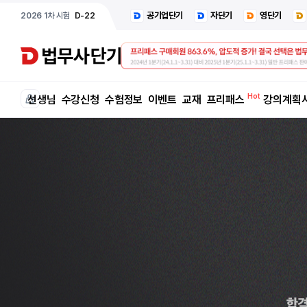
공기업단기
자단기
영단기
2026 1차 시험
D-22
선생님
수강신청
수험정보
이벤트
교재
프리패스
강의계획