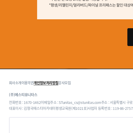
회사소개
이용약관
개인정보처리방침
강사모집
(주)에스티유니타스
전화번호 : 1670-1462
이메일주소 : STunitas_cs@stunitas.com
주소 : 서울특별시 구로
대표이사 : 김형국
에스티아카데미평생교육원(제1021호)
사업자 등록번호 : 119-86-2757