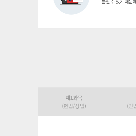
제1과목
(헌법/상법)
(민