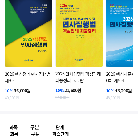
2026 민사집행법 핵심판례
2026 핵심정리 민사집행법 -
2026 핵심지문 
최종정리 - 제7판
제9판
OX - 제5판
21,600원
36,000원
43,200원
10%
10%
10%
24,000원
40,000원
48,000원
과목
구분
단계
과목
구분
학습단계