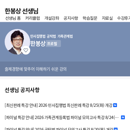
이전
한봉상 선생님
선생님 홈
커리큘럼
개설강좌
공지사항
학습질문
자료실
수강후
홈
즐겨찾기
민사집행법 공탁법 가족관계법
한봉상
프로필
출제경향에 맞추어 이해하기 쉬운 강의
선생님 공지사항
[최신판례 특강 안내] 2026 민사집행법 최신판례 특강 8/25(화) 개강
[파이널 특강 안내] 2026 가족관계등록법 파이널 모의고사 특강 8/24(월) 개강
[파이널 특강 안내] 2026 공탁법 파이널 모의고사 특강 8/20(목) 개강