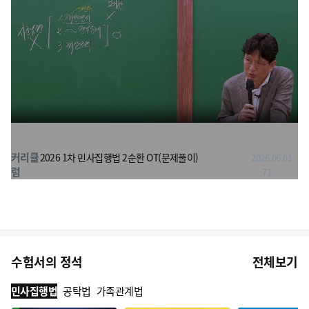
커리큘
2026 1차 민사집행법 2순환 OT(문제풀이)
2026.06.01
럼
71
수험서의 정석
전체보기
민사집행법
공탁법
가족관계법