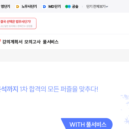
영단기
노무사단기
MD단기
공숲
단기 전체보기
강의계획서
모의고사
풀서비스