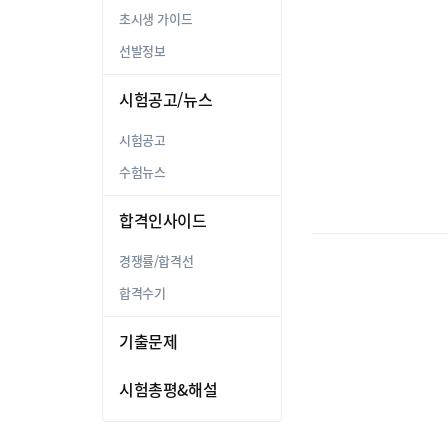
초시생 가이드
선발정보
시험공고/뉴스
시험공고
수험뉴스
합격인사이드
경쟁률/합격선
합격수기
기출문제
시험총평&해설