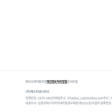
회사소개
이용약관
개인정보처리방침
강사모집
(주)에스티유니타스
전화번호 : 1670-1462
이메일주소 : STunitas_cs@stunitas.com
주소 :
대표이사 : 김형국
에스티아카데미평생교육원(제1021호)
사업자 등록번호 : 