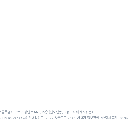
 서울특별시 구로구 경인로 662, 15층 (신도림동, 디큐브시티 제타워동)
119-86-27573
통신판매업신고 : 2022-서울구로-2373
사용자 정보확인
호스팅제공자 : © 2022,