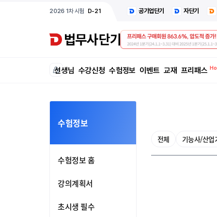
공기업단기
자단기
2026 1차 시험
D-21
선생님
수강신청
수험정보
이벤트
교재
프리패스
수험정보
전체
기능사/산업
수험정보 홈
강의계획서
초시생 필수