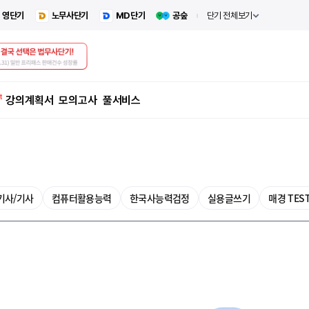
영단기
노무사단기
MD단기
공숲
단기 전체보기
강의계획서
모의고사
풀서비스
기사/기사
컴퓨터활용능력
한국사능력검정
실용글쓰기
매경 TES