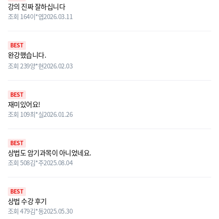
강의 진짜 잘하십니다
조회 164
이*엽
2026.03.11
BEST
완강했습니다.
조회 239
양*현
2026.02.03
BEST
재미있어요!
조회 109
최*실
2026.01.26
BEST
상법도 암기과목이 아니었네요.
조회 508
김*주
2025.08.04
BEST
상법 수강 후기
조회 479
김*동
2025.05.30