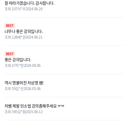
잘 따라가겠습니다. 감사합니다.
조회 107
이*우
2024.08.28
BEST
너무나 좋은 강의입니다.
조회 128
배*권
2024.08.21
BEST
좋은 강의입니다.
조회 67
차*헌
2024.08.06
역시 명불허전 차상명 쌤!
조회 59
김*선
2026.05.06
차쌤 제발 민소법 강의좀해주세요 ㅠㅠ
조회 545
김*형
2025.08.12