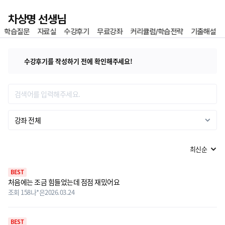
이전
차상명 선생님
학습질문
자료실
수강후기
무료강좌
커리큘럼/학습전략
기출해설
홈
즐겨찾기
수강후기를 작성하기 전에 확인해주세요!
수강평 리스트
강좌 전체
BEST
처음에는 조금 힘들었는데 점점 재밌어요
조회 158
나*은
2026.03.24
BEST